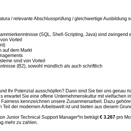
tura / relevante Abschlussprüfung / gleichwertige Ausbildung
ammierkenntnisse (SQL, Shell-Scripting, Java) sind zwingend e
von Vorteil
nt)
en auf dem Markt
anagements
teme sind von Vorteil
tnisse (B2), sowohl mündlich als auch schriftlich
 Ihr Potenzial ausschöpfen? Dann sind Sie bei uns genau richt
erwartet Sie eine offene Unternehmenskultur mit vielfachen in
d Fairness kennzeichnen unsere Zusammenarbeit. Dazu gehören a
Teil der modernen Arbeitswelt ist und bieten aus diesem Grund 
ion Junior Technical Support Manager*in beträgt
€ 3.267
pro Mon
ng mehr zu zahlen.