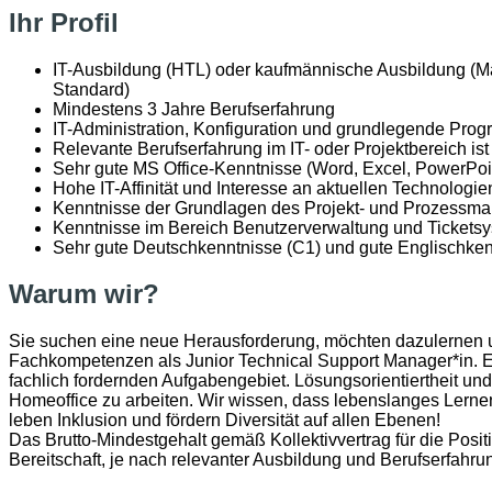
Ihr Profil
IT-Ausbildung (HTL) oder kaufmännische Ausbildung (Ma
Standard)
Mindestens 3 Jahre Berufserfahrung
IT-Administration, Konfiguration und grundlegende Progr
Relevante Berufserfahrung im IT- oder Projektbereich ist 
Sehr gute MS Office-Kenntnisse (Word, Excel, PowerPoi
Hohe IT-Affinität und Interesse an aktuellen Technologi
Kenntnisse der Grundlagen des Projekt- und Prozessm
Kenntnisse im Bereich Benutzerverwaltung und Ticketsys
Sehr gute Deutschkenntnisse (C1) und gute Englischkenn
Warum wir?
Sie suchen eine neue Herausforderung, möchten dazulernen und
Fachkompetenzen als Junior Technical Support Manager*in. Es 
fachlich fordernden Aufgabengebiet. Lösungsorientiertheit un
Homeoffice zu arbeiten. Wir wissen, dass lebenslanges Lernen 
leben Inklusion und fördern Diversität auf allen Ebenen!
Das Brutto-Mindestgehalt gemäß Kollektivvertrag für die Posit
Bereitschaft, je nach relevanter Ausbildung und Berufserfahru