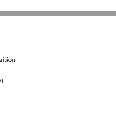
sition
d)