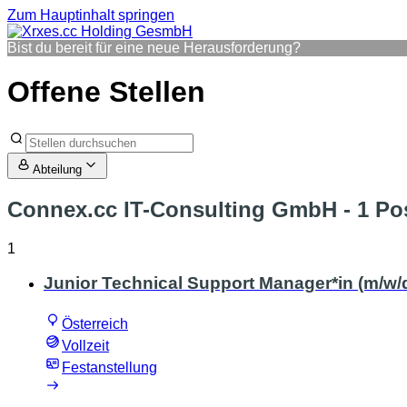
Zum Hauptinhalt springen
Bist du bereit für eine neue Herausforderung?
Offene Stellen
Abteilung
Connex.cc IT-Consulting GmbH
- 1 Po
1
Junior Technical Support Manager*in (m/w/
Österreich
Vollzeit
Festanstellung