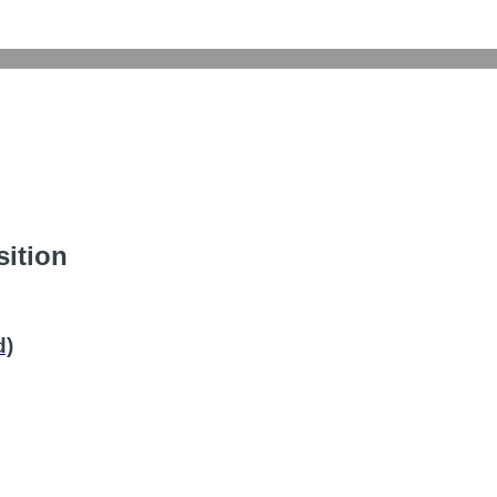
sition
d)