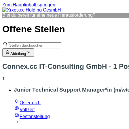
Zum Hauptinhalt springen
Bist du bereit für eine neue Herausforderung?
Offene Stellen
Abteilung
Connex.cc IT-Consulting GmbH
- 1 Po
1
Junior Technical Support Manager*in (m/w/
Österreich
Vollzeit
Festanstellung